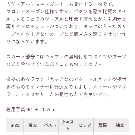
カジュアルにもエレガントにも変化する一枚です。
フロントオープン仕様ですが、ボタンを隠す比翼スタイ
ルにすることでカジュアルな印象を薄めながらも胸元と
両サイドにポケットがついており、タックの入ったスリ
ーブやキツすぎないカーブなど窮屈さを感じさせない作
りになっています。
スカート部分にはキュプラの裏地付きでタイツやブーツ
などと合わせていただくこともおすすめです。
余裕のあるラウンドネックなのでタートルネックや襟付
きのものをインナーに仕込んでもよし、ストールやマフ
ラー、アクセサリーとの相性もとても良いです。
着用写真MODEL 162cm
ウエス
SIZE
着丈
バスト
ヒップ
肩幅
袖丈
ト